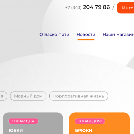
204 79 86
/
+7 (343)
Инте
О Баско Пати
Новости
Наши магази
ия
Модный дом
Корпоративная жизнь
ТОВАР ДНЯ!
ТОВАР ДНЯ!
ЮБКИ
БРЮКИ