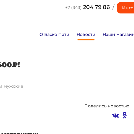
204 79 86
/
+7 (343)
Инте
О Баско Пати
Новости
Наши магази
00₽!
 мужские
Поделись новостью