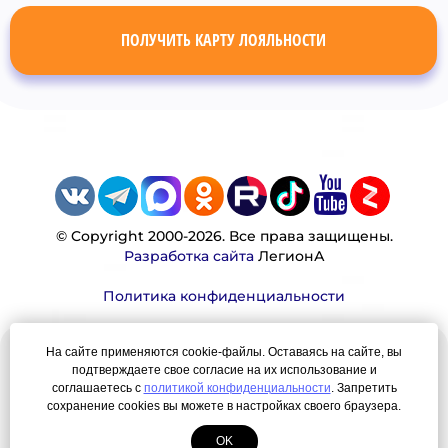
ПОЛУЧИТЬ КАРТУ ЛОЯЛЬНОСТИ
© Copyright 2000-2026. Все права защищены.
Разработка сайта
ЛегионА
Политика конфиденциальности
На сайте применяются cookie-файлы. Оставаясь на сайте, вы
Наша миссия:
подтверждаете свое согласие на их использование и
соглашаетесь с
политикой конфиденциальности
. Запретить
Мы — честно, много, давно продаем вещи,
сохранение cookies вы можете в настройках своего браузера.
которые Вы ищете. Для нас главная ценность —
OK
результат для нашего клиента!