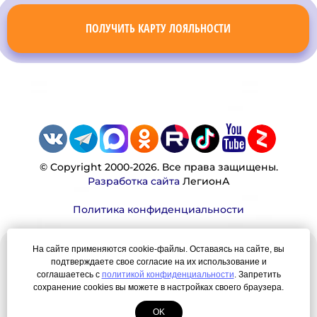
ПОЛУЧИТЬ КАРТУ ЛОЯЛЬНОСТИ
© Copyright 2000-2026. Все права защищены.
Разработка сайта
ЛегионА
Политика конфиденциальности
На сайте применяются cookie-файлы. Оставаясь на сайте, вы
Наша миссия:
подтверждаете свое согласие на их использование и
соглашаетесь с
политикой конфиденциальности
. Запретить
Мы — честно, много, давно продаем вещи,
сохранение cookies вы можете в настройках своего браузера.
которые Вы ищете. Для нас главная ценность —
OK
результат для нашего клиента!