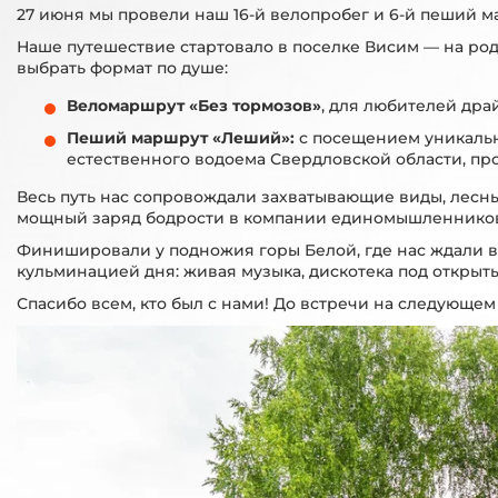
27 июня мы провели наш 16-й велопробег и 6-й пеший м
Наше путешествие стартовало в поселке Висим — на род
выбрать формат по душе:
Веломаршрут
«Без тормозов»
, для любителей дра
Пеший маршрут «Леший»:
с посещением уникальн
естественного водоема Свердловской области, про
Весь путь нас сопровождали захватывающие виды, лесны
мощный заряд бодрости в компании единомышленнико
Финишировали у подножия горы Белой, где нас ждали вк
кульминацией дня: живая музыка, дискотека под открыт
Спасибо всем, кто был с нами! До встречи на следующе