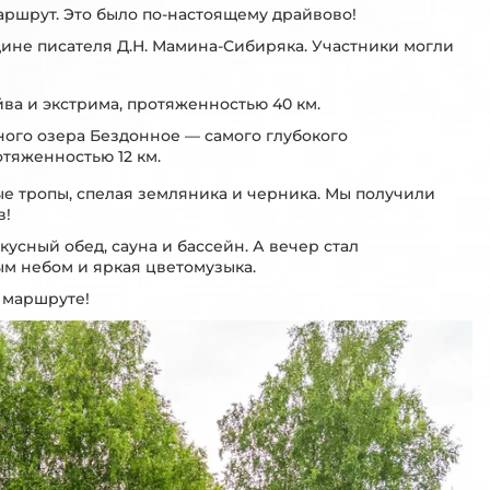
аршрут. Это было по-настоящему драйвово!
ине писателя Д.Н. Мамина-Сибиряка. Участники могли
йва и экстрима, протяженностью 40 км.
ого озера Бездонное — самого глубокого
тяженностью 12 км.
е тропы, спелая земляника и черника. Мы получили
в!
усный обед, сауна и бассейн. А вечер стал
ым небом и яркая цветомузыка.
м маршруте!