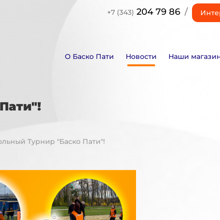
204 79 86
/
+7 (343)
Инте
О Баско Пати
Новости
Наши магази
Пати"!
ольный Турнир "Баско Пати"!