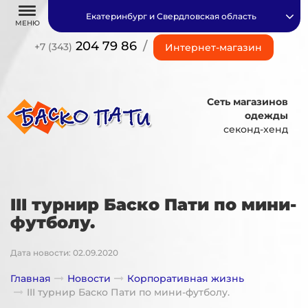
Екатеринбург и Свердловская область
МЕНЮ
204 79 86
/
+7 (343)
Интернет-магазин
Сеть магазинов
одежды
секонд-хенд
III турнир Баско Пати по мини-
футболу.
Дата новости: 02.09.2020
Главная
Новости
Корпоративная жизнь
III турнир Баско Пати по мини-футболу.