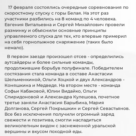
17 февраля состоялись очередные соревнования по
скоростному спуску с горы Белая. На этот раз
участники разбились на 8 команд по 4 человека.
Евгения Витальевна и Сергей Михайлович провели
разминку и объяснили основные принципы
управляемого спуска для тех, кто впервые примерил
на себя горнолыжное снаряжение (таких было
немало).
В первом заезде произошел отсев - определились
аутсайдеры и более сильные команды,
продолжившие борьбув полуфинале. Победителем
состязания стала команда в составе Анастасии
Шельменкиной, Ольги Хоцкой и двух Александров -
Коняшкина и Медведя. На втором месте - команда
Софьи Кабаковой, Юлии Видайко, Ольги
Спиридоновой и Александра Кулешова, почетное
третье заняли Анастасия Барыбина, Мария
Долганова, Сергей Покрышкин и Сергей Севастьянов.
Все без исключения получили огромный заряд
свежести и позитива, смогли насладиться
великолепным видом с заснеженной уральской
вершины и вкусом походной еды.