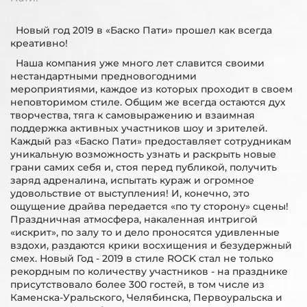
Новый год 2019 в «Баско Пати» прошел как всегда
креативно!
Наша компания уже много лет славится своими
нестандартными предновогодними
мероприятиями, каждое из которых проходит в своем
неповторимом стиле. Общим же всегда остаются дух
творчества, тяга к самовыражению и взаимная
поддержка активных участников шоу и зрителей.
Каждый раз «Баско Пати» предоставляет сотрудникам
уникальную возможность узнать и раскрыть новые
грани самих себя и, стоя перед публикой, получить
заряд адреналина, испытать кураж и огромное
удовольствие от выступления! И, конечно, это
ощущение драйва передается «по ту сторону» сцены!
Праздничная атмосфера, накаленная интригой
«искрит», по залу то и дело проносятся удивленные
вздохи, раздаются крики восхищения и безудержный
смех. Новый Год - 2019 в стиле ROCK стал не только
рекордным по количеству участников - на празднике
присутствовало более 300 гостей, в том числе из
Каменска-Уральского, Челябинска, Первоуральска и