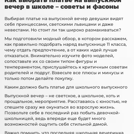
Как выбрать платье на выпускной
вечер в школе – советы и фасоны
Выбирая платье на выпускной вечер девушки видят
себя принцессами, светскими львицами и даже
невестами. Но стоит ли так широко размахиваться?
Мы подготовили модный обзор, в котором расскажем,
как правильно подобрать наряд выпускнице 11 класса,
чему отдать предпочтение, а от каких идей лучше
отказаться. Внимательно изучите фото моделей,
сопоставьте их со своим типом фигуры и
темпераментом, прислушайтесь к критичным советам
родителей и подруг. Взвесьте все плюсы и минусы и
только потом делайте покупку.
Каким должно быть платье для школьного выпускного
Выпускной вечер – не светское, а школьное, хоть и
прощальное, мероприятие. Расставаясь с юностью, не
спешите сразу же окунаться во взрослую жизнь.
Позвольте себе в последний раз побыть девочкой-
школьницей, ведь впереди еще будет много
возможностей ощутить себя стильной дамой.
Важно помнить, что последняя школьная вечеринка