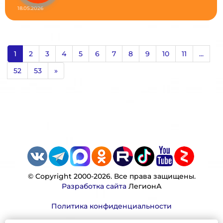
18.05.2026
1
2
3
4
5
6
7
8
9
10
11
...
52
53
»
© Copyright 2000-2026. Все права защищены.
Разработка сайта
ЛегионА
Политика конфиденциальности