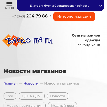
Екатеринбург и Свердловская область
МЕНЮ
204 79 86
/
+7 (343)
Интернет-магазин
Сеть магазинов
одежды
секонд-хенд
Новости магазинов
Главная
Новости
Новости магазинов
Все
ЦЕНА ДНЯ!
Новости
Новые поступления
Модный дом