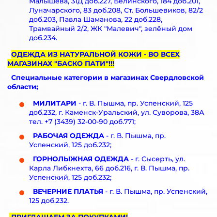
Малышева, 31Д доб.227, Белинского, 184 доб.201,
Луначарского, 83 доб.208, Ст. Большевиков, 82/2
доб.203, Павла Шаманова, 22 доб.228,
Трамвайный 2/2, ЖК "Малевич", зелёный дом
доб.234.
ОДЕЖДА ИЗ НАТУРАЛЬНОЙ КОЖИ - ВО ВСЕХ
МАГАЗИНАХ "БАСКО ПАТИ"!!!
Специальные категории в магазинах Свердловской
области;
МИЛИТАРИ
- г. В. Пышма, пр. Успенский, 125
доб.232, г. Каменск-Уральский, ул. Суворова, 38А
тел. +7 (3439) 32-00-90 доб.771;
РАБОЧАЯ ОДЕЖДА
- г. В. Пышма, пр.
Успенский, 125 доб.232;
ГОРНОЛЫЖНАЯ ОДЕЖДА
- г. Сысерть, ул.
Карла Либкнехта, 66 доб.216, г. В. Пышма, пр.
Успенский, 125 доб.232;
ВЕЧЕРНИЕ ПЛАТЬЯ
- г. В. Пышма, пр. Успенский,
125 доб.232.
ПРИГЛАШАЕМ ЗА ПОКУПКАМИ!