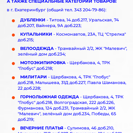
А ТАКЖЕ СПЕЦИАЛЬНЫЕ КАТЕГОРИИ ТОВАРОВ:
в г. Екатеринбург (общий тел. 343 204-79-86):
ДУБЛЕНКИ
- Титова, 14 доб.217, Уральская, 74
доб.207, Вайнера, 9А доб.223;
КУПАЛЬНИКИ
- Космонавтов, 23А, ТЦ "Стрелка"
доб.215;
ВЕЛООДЕЖДА
- Трамвайный 2/2, ЖК "Малевич",
зелёный дом доб.234;
МОТОЭКИПИРОВКА
- Щербакова, 4, ТРК
"Глобус" доб.218;
МИЛИТАРИ
- Щербакова, 4, ТРК "Глобус"
доб.218, Малышева, 31Д доб.227, Павла Шаманова,
22 доб.228;
ГОРНОЛЫЖНАЯ ОДЕЖДА
- Щербакова, 4, ТРК
"Глобус" доб.218, Волгоградская, 222 доб.226,
Фурманова, 124 доб.231, Трамвайный 2/2, ЖК
"Малевич", зелёный дом доб.234, Победы, 65
доб.219;
ВЕЧЕРНИЕ ПЛАТЬЯ
- Сулимова, 46 доб.210,