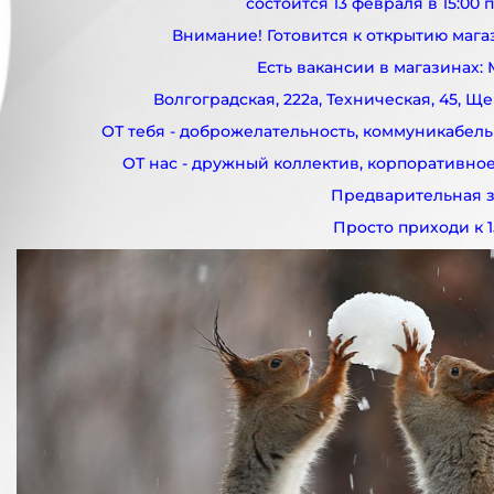
состоится 13 февраля в 15:00 п
Внимание! Готовится к открытию мага
Есть вакансии в магазинах: 
Волгоградская, 222а, Техническая, 45, Ще
ОТ тебя - доброжелательность, коммуникабель
ОТ нас - дружный коллектив, корпоративное
Предварительная з
Просто приходи к 1