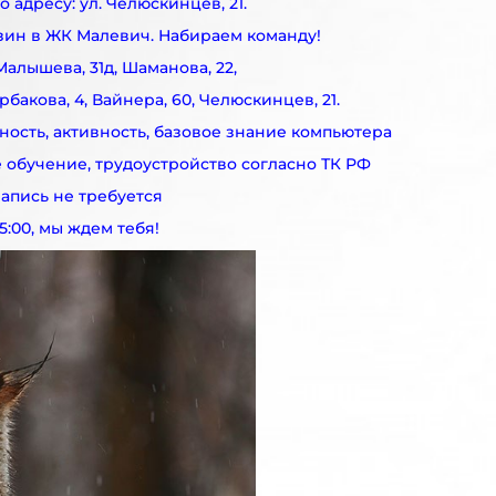
о адресу: ул. Челюскинцев, 21.
зин в ЖК Малевич. Набираем команду!
Малышева, 31д, Шаманова, 22,
рбакова, 4, Вайнера, 60, Челюскинцев, 21.
ность, активность, базовое знание компьютера
 обучение, трудоустройство согласно ТК РФ
апись не требуется
5:00, мы ждем тебя!