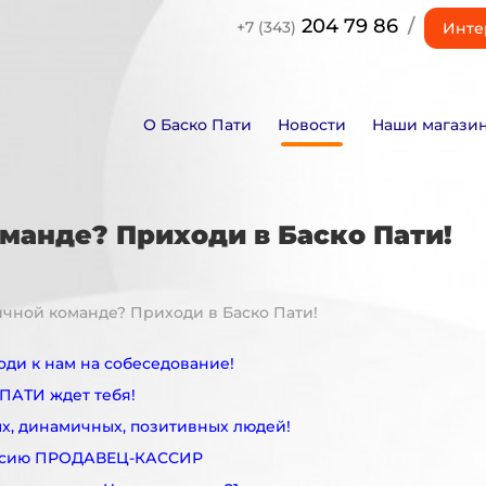
204 79 86
/
+7 (343)
Инте
О Баско Пати
Новости
Наши магази
манде? Приходи в Баско Пати!
ичной команде? Приходи в Баско Пати!
оди к нам на собеседование!
ПАТИ ждет тебя!
х, динамичных, позитивных людей!
ансию ПРОДАВЕЦ-КАССИР