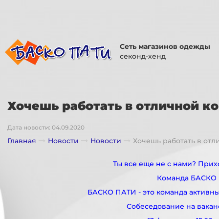
Сеть магазинов одежды
секонд-хенд
Хочешь работать в отличной ко
Дата новости: 04.09.2020
Главная
Новости
Новости
Хочешь работать в отл
Ты все еще не с нами? Прих
Команда БАСКО 
БАСКО ПАТИ - это команда активны
Собеседование на вак