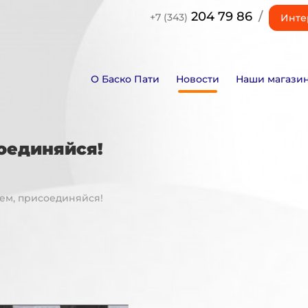
204 79 86
/
+7 (343)
Инте
О Баско Пати
Новости
Наши магази
соединяйся!
ем, присоединяйся!