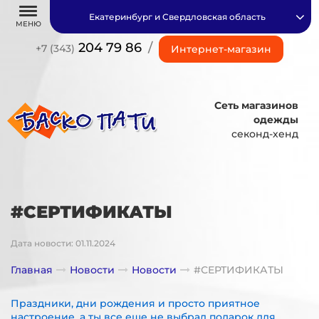
Екатеринбург и Свердловская область
МЕНЮ
204 79 86
/
+7 (343)
Интернет-магазин
Сеть магазинов
одежды
секонд-хенд
#СЕРТИФИКАТЫ
Дата новости: 01.11.2024
Главная
Новости
Новости
#СЕРТИФИКАТЫ
Праздники, дни рождения и просто приятное
настроение, а ты все еще не выбрал подарок для