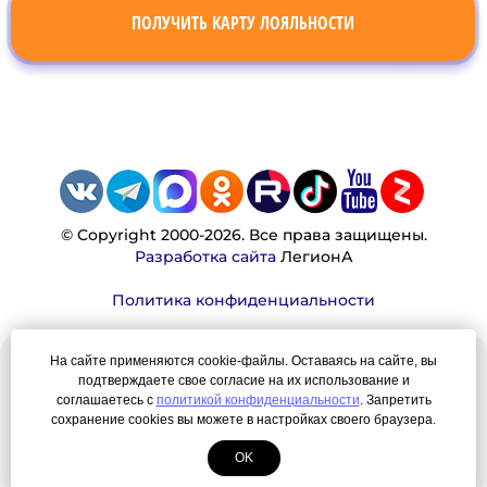
ПОЛУЧИТЬ КАРТУ ЛОЯЛЬНОСТИ
© Copyright 2000-2026. Все права защищены.
Разработка сайта
ЛегионА
Политика конфиденциальности
На сайте применяются cookie-файлы. Оставаясь на сайте, вы
Наша миссия:
подтверждаете свое согласие на их использование и
соглашаетесь с
политикой конфиденциальности
. Запретить
сохранение cookies вы можете в настройках своего браузера.
Мы — честно, много, давно продаем вещи,
которые Вы ищете. Для нас главная ценность —
OK
результат для нашего клиента!