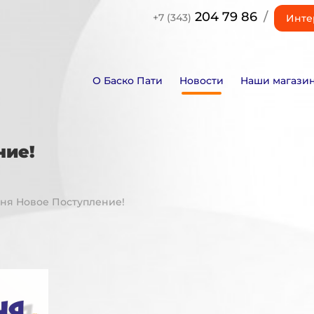
204 79 86
/
+7 (343)
Инте
О Баско Пати
Новости
Наши магази
ние!
июня Новое Поступление!