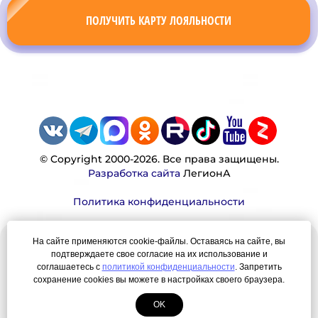
ПОЛУЧИТЬ КАРТУ ЛОЯЛЬНОСТИ
© Copyright 2000-2026. Все права защищены.
Разработка сайта
ЛегионА
Политика конфиденциальности
На сайте применяются cookie-файлы. Оставаясь на сайте, вы
Наша миссия:
подтверждаете свое согласие на их использование и
соглашаетесь с
политикой конфиденциальности
. Запретить
сохранение cookies вы можете в настройках своего браузера.
Мы — честно, много, давно продаем вещи,
которые Вы ищете. Для нас главная ценность —
OK
результат для нашего клиента!