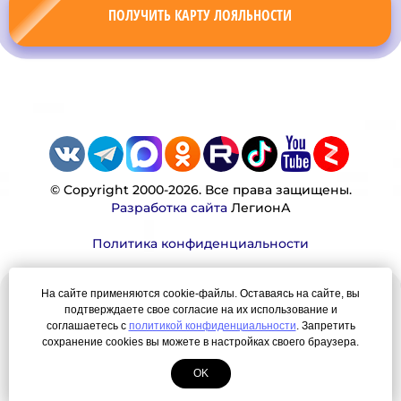
ПОЛУЧИТЬ КАРТУ ЛОЯЛЬНОСТИ
© Copyright 2000-2026. Все права защищены.
Разработка сайта
ЛегионА
Политика конфиденциальности
На сайте применяются cookie-файлы. Оставаясь на сайте, вы
Наша миссия:
подтверждаете свое согласие на их использование и
соглашаетесь с
политикой конфиденциальности
. Запретить
сохранение cookies вы можете в настройках своего браузера.
Мы — честно, много, давно продаем вещи,
которые Вы ищете. Для нас главная ценность —
OK
результат для нашего клиента!