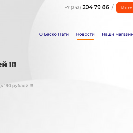
204 79 86
/
+7 (343)
Инте
О Баско Пати
Новости
Наши магази
 !!!
 190 рублей !!!