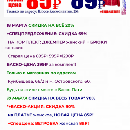
18 МАРТА
СКИДКА НА ВСЁ 20%
+СПЕЦПРЕДЛОЖЕНИЕ: СКИДКА 69%
НА КОМПЛЕКТ:
ДЖЕМПЕР
женский
+ БРЮКИ
женские
Старая цена 695₽+595₽=1290₽
БАСКО-ЦЕНА 399₽
за комплект
!
Только в магазинах по адресам
Куйбышева, 66/2 и Н. Островского, 60.
Будь на стиле вместе с Баско Пати!
18 МАРТА
СКИДКА НА ВЕСЬ ТОВАР* 70%
*+БАСКО-АКЦИЯ: СКИДКА 90%
на ПЛАТЬЕ
женское,
НОВАЯ ЦЕНА 85₽!
+СпецЦена: ВЕТРОВКА
женская
89₽!