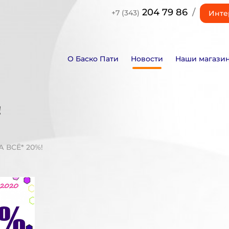
204 79 86
/
+7 (343)
Инте
О Баско Пати
Новости
Наши магази
!
 ВСЁ* 20%!