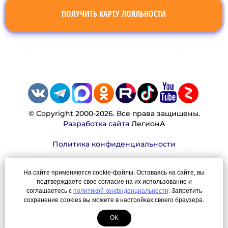
ПОЛУЧИТЬ КАРТУ ЛОЯЛЬНОСТИ
© Copyright 2000-2026. Все права защищены.
Разработка сайта
ЛегионА
Политика конфиденциальности
На сайте применяются cookie-файлы. Оставаясь на сайте, вы
Наша миссия:
подтверждаете свое согласие на их использование и
соглашаетесь с
политикой конфиденциальности
. Запретить
Мы — честно, много, давно продаем вещи,
сохранение cookies вы можете в настройках своего браузера.
которые Вы ищете. Для нас главная ценность —
OK
результат для нашего клиента!