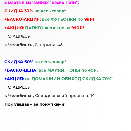
5 марта в магазинах "Баско Пати":
СКИДКА 30%
на весь товар*
+БАСКО-АКЦИЯ:
все ФУТБОЛКИ по
99₽!
+АКЦИЯ:
ПАЛЬТО женское за
990₽!
ПО АДРЕСУ
г. Челябинск,
Гагарина, 48
__________
СКИДКА 60%
на весь товар*
+БАСКО-ЦЕНА
:
все МАЙКИ, ТОПЫ по 49₽.
+АКЦИЯ:
на ДОМАШНИЙ ОБИХОД СКИДКА 70%!
ПО АДРЕСУ
г. Челябинск,
Свердловский проспект, 14
Приглашаем за покупками!