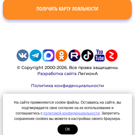
ПОЛУЧИТЬ КАРТУ ЛОЯЛЬНОСТИ
© Copyright 2000-2026. Все права защищены.
Разработка сайта
ЛегионА
Политика конфиденциальности
На сайте применяются cookie-файлы. Оставаясь на сайте, вы
Наша миссия:
подтверждаете свое согласие на их использование и
соглашаетесь с
политикой конфиденциальности
. Запретить
Мы — честно, много, давно продаем вещи,
сохранение cookies вы можете в настройках своего браузера.
которые Вы ищете. Для нас главная ценность —
OK
результат для нашего клиента!