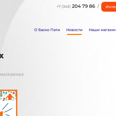
204 79 86
/
+7 (343)
Инте
О Баско Пати
Новости
Наши магази
Х
 МАГАЗИНАХ