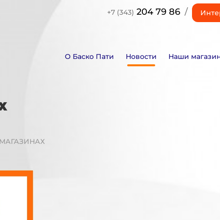
204 79 86
/
+7 (343)
Инте
О Баско Пати
Новости
Наши магази
Х
 МАГАЗИНАХ