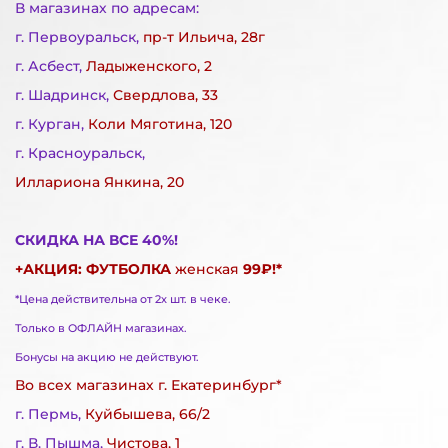
В магазинах по адресам:
г. Первоуральск,
пр-т Ильича, 28г
г. Асбест,
Ладыженского, 2
г. Шадринск,
Свердлова, 33
г. Курган,
Коли Мяготина, 120
г. Красноуральск,
Иллариона Янкина, 20
СКИДКА НА ВСЕ 40%!
+АКЦИЯ: ФУТБОЛКА
женская
99₽!*
*Цена действительна от 2х шт. в чеке.
Только в ОФЛАЙН магазинах.
Бонусы на акцию не действуют.
Во всех магазинах г. Екатеринбург*
г. Пермь,
Куйбышева, 66/2
г. В. Пышма,
Чистова, 1