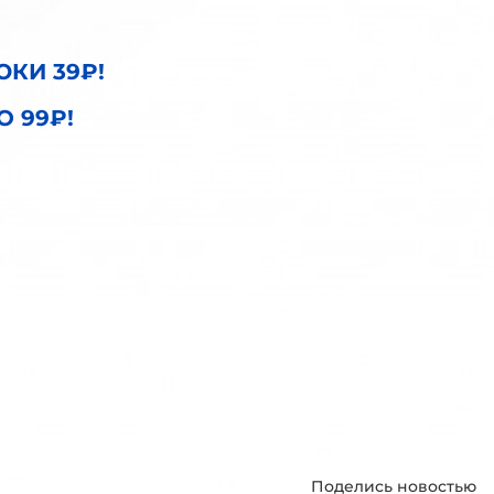
ЮКИ 39₽!
О 99₽!
Поделись новостью