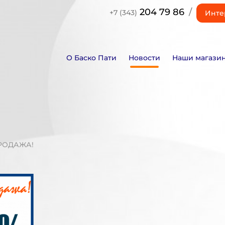
204 79 86
/
+7 (343)
Инте
О Баско Пати
Новости
Наши магази
РОДАЖА!