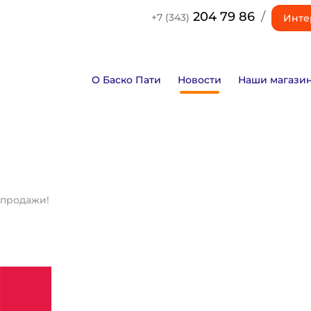
204 79 86
/
+7 (343)
Инте
О Баско Пати
Новости
Наши магази
спродажи!