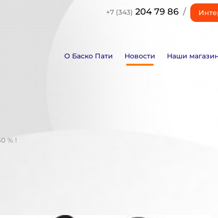
204 79 86
/
+7 (343)
Инте
О Баско Пати
Новости
Наши магази
0 % !