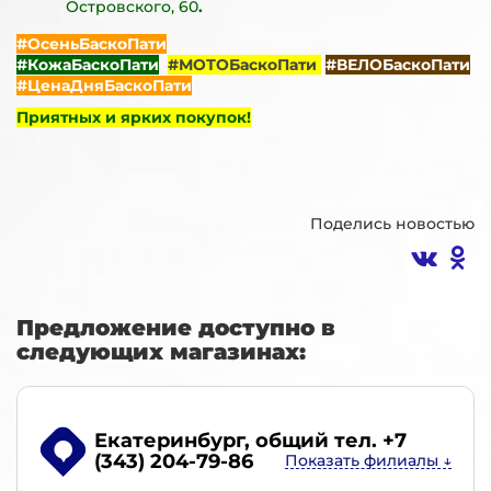
Островского, 60
.
#ОсеньБаскоПати
#КожаБаскоПати
#МОТОБаскоПати
#ВЕЛОБаскоПати
#ЦенаДняБаскоПати
Приятных и ярких покупок!
Поделись новостью
Предложение доступно в
следующих магазинах:
Екатеринбург
, общий тел. +7
(343) 204-79-86