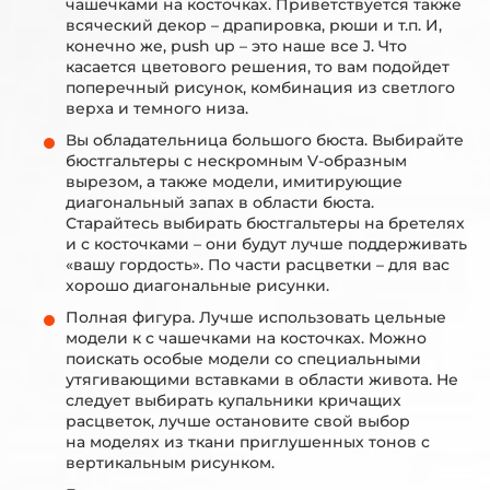
чашечками на косточках. Приветствуется также
всяческий декор – драпировка, рюши и т.п. И,
конечно же, push up – это наше все J. Что
касается цветового решения, то вам подойдет
поперечный рисунок, комбинация из светлого
верха и темного низа.
Вы обладательница большого бюста. Выбирайте
бюстгальтеры с нескромным V-образным
вырезом, а также модели, имитирующие
диагональный запах в области бюста.
Старайтесь выбирать бюстгальтеры на бретелях
и с косточками – они будут лучше поддерживать
«вашу гордость». По части расцветки – для вас
хорошо диагональные рисунки.
Полная фигура. Лучше использовать цельные
модели к с чашечками на косточках. Можно
поискать особые модели со специальными
утягивающими вставками в области живота. Не
следует выбирать купальники кричащих
расцветок, лучше остановите свой выбор
на моделях из ткани приглушенных тонов с
вертикальным рисунком.