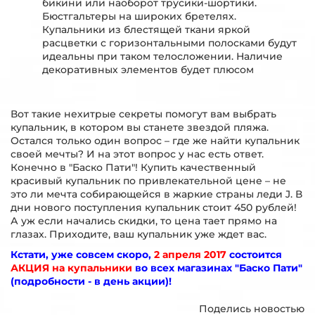
бикини или наоборот трусики-шортики.
Бюстгальтеры на широких бретелях.
Купальники из блестящей ткани яркой
расцветки с горизонтальными полосками будут
идеальны при таком телосложении. Наличие
декоративных элементов будет плюсом
Вот такие нехитрые секреты помогут вам выбрать
купальник, в котором вы станете звездой пляжа.
Остался только один вопрос – где же найти купальник
своей мечты? И на этот вопрос у нас есть ответ.
Конечно в "Баско Пати"! Купить качественный
красивый купальник по привлекательной цене – не
это ли мечта собирающейся в жаркие страны леди J. В
дни нового поступления купальник стоит 450 рублей!
А уж если начались скидки, то цена тает прямо на
глазах. Приходите, ваш купальник уже ждет вас.
Кстати, уже совсем скоро,
2 апреля 2017
состоится
АКЦИЯ на купальники
во всех магазинах "Баско Пати"
(подробности - в день акции)!
Поделись новостью