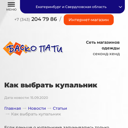
Екатеринбург и Свердловская область
МЕНЮ
204 79 86
/
+7 (343)
Интернет-магазин
Сеть магазинов
одежды
секонд-хенд
Как выбрать купальник
Дата новости: 15.09.2020
Главная
Новости
Статьи
Как выбрать купальник
Если раньше о купальнике задумывались только