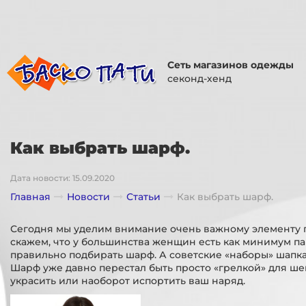
Сеть магазинов одежды
секонд-хенд
Как выбрать шарф.
Дата новости: 15.09.2020
Главная
Новости
Статьи
Как выбрать шарф.
Сегодня мы уделим внимание очень важному элементу 
скажем, что у большинства женщин есть как минимум пар
правильно подбирать шарф. А советские «наборы» шапк
Шарф уже давно перестал быть просто «грелкой» для ше
украсить или наоборот испортить ваш наряд.