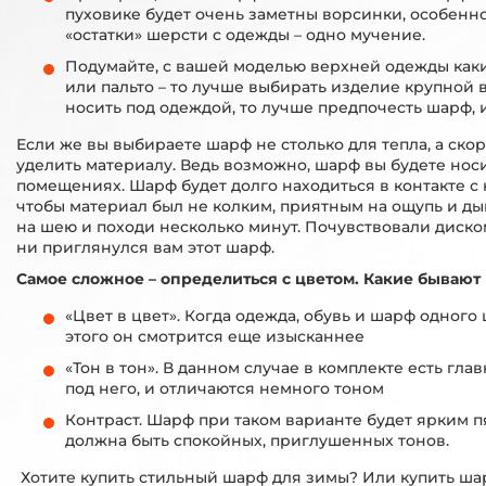
пуховике будет очень заметны ворсинки, особенно,
«остатки» шерсти с одежды – одно мучение.
Подумайте, с вашей моделью верхней одежды как
или пальто – то лучше выбирать изделие крупной в
носить под одеждой, то лучше предпочесть шарф, 
Если же вы выбираете шарф не столько для тепла, а ско
уделить материалу. Ведь возможно, шарф вы будете носи
помещениях. Шарф будет долго находиться в контакте с
чтобы материал был не колким, приятным на ощупь и д
на шею и походи несколько минут. Почувствовали диском
ни приглянулся вам этот шарф.
Самое сложное – определиться с цветом. Какие бывают
«Цвет в цвет». Когда одежда, обувь и шарф одного 
этого он смотрится еще изысканнее
«Тон в тон». В данном случае в комплекте есть г
под него, и отличаются немного тоном
Контраст. Шарф при таком варианте будет ярким п
должна быть спокойных, приглушенных тонов.
Хотите купить стильный шарф для зимы? Или купить ша