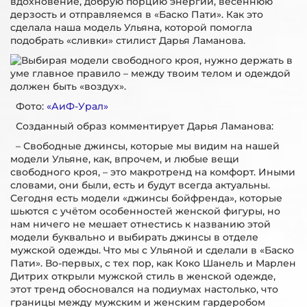
вдохновение, добрую порцию энергии, весеннюю
дерзость и отправляемся в «Баско Пати». Как это
сделала наша модель Ульяна, которой помогла
подобрать «сливки» стилист Дарья Ламанова.
Фото:
«АиФ-Урал»
Созданный образ комментирует Дарья Ламанова:
– Свободные джинсы, которые мы видим на нашей
модели Ульяне, как, впрочем, и любые вещи
свободного кроя, – это макротренд на комфорт. Иными
словами, они были, есть и будут всегда актуальны.
Сегодня есть модели «джинсы бойфренда», которые
шьются с учётом особенностей женской фигуры, но
нам ничего не мешает отнестись к названию этой
модели буквально и выбирать джинсы в отделе
мужской одежды. Что мы с Ульяной и сделали в «Баско
Пати». Во-первых, с тех пор, как Коко Шанель и Марлен
Дитрих открыли мужской стиль в женской одежде,
этот тренд обосновался на подиумах настолько, что
границы между мужским и женским гардеробом