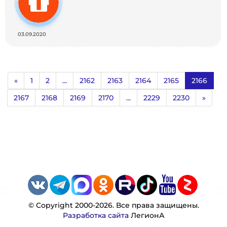
03.09.2020
«
1
2
...
2162
2163
2164
2165
2166
2167
2168
2169
2170
...
2229
2230
»
© Copyright 2000-2026. Все права защищены.
Разработка сайта
ЛегионА