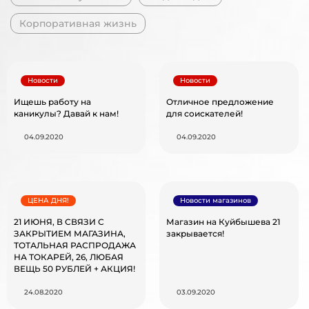
Корпоративная жизнь
Новости
Новости
Ищешь работу на
Отличное предложение
каникулы? Давай к нам!
для соискателей!
04.09.2020
04.09.2020
ЦЕНА ДНЯ!
Новости магазинов
21 ИЮНЯ, В СВЯЗИ С
Магазин на Куйбышева 21
ЗАКРЫТИЕМ МАГАЗИНА,
закрывается!
ТОТАЛЬНАЯ РАСПРОДАЖА
НА ТОКАРЕЙ, 26, ЛЮБАЯ
ВЕЩЬ 50 РУБЛЕЙ + АКЦИЯ!
24.08.2020
03.09.2020