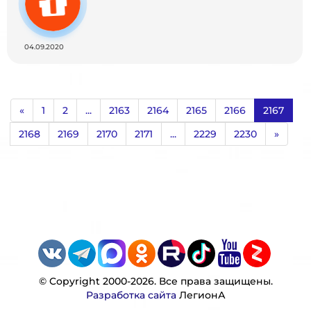
04.09.2020
«
1
2
...
2163
2164
2165
2166
2167
2168
2169
2170
2171
...
2229
2230
»
© Copyright 2000-2026. Все права защищены.
Разработка сайта
ЛегионА