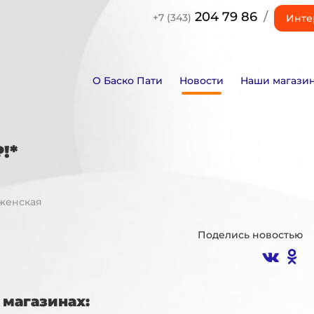
204 79 86
/
+7 (343)
Инте
О Баско Пати
Новости
Наши магази
!*
женская
Поделись новостью
магазинах: