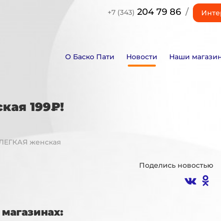
204 79 86
/
+7 (343)
Инте
О Баско Пати
Новости
Наши магази
кая 199₽!
ЛЕГКАЯ женская
Поделись новостью
магазинах: