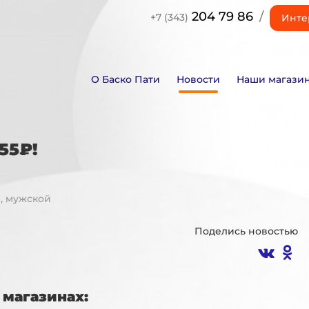
204 79 86
/
+7 (343)
Инте
О Баско Пати
Новости
Наши магази
55₽!
 мужской
Поделись новостью
магазинах: