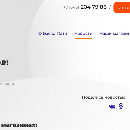
204 79 86
/
+7 (343)
Инте
О Баско Пати
Новости
Наши магази
₽!
ужская
Поделись новостью
магазинах: