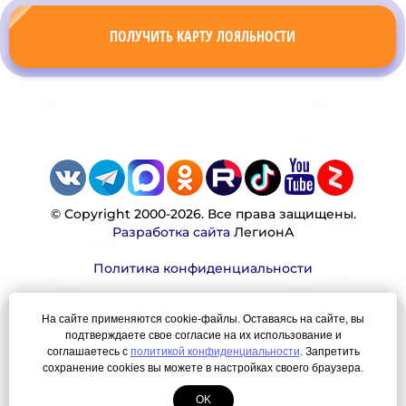
ПОЛУЧИТЬ КАРТУ ЛОЯЛЬНОСТИ
© Copyright 2000-2026. Все права защищены.
Разработка сайта
ЛегионА
Политика конфиденциальности
На сайте применяются cookie-файлы. Оставаясь на сайте, вы
Наша миссия:
подтверждаете свое согласие на их использование и
соглашаетесь с
политикой конфиденциальности
. Запретить
Мы — честно, много, давно продаем вещи,
сохранение cookies вы можете в настройках своего браузера.
которые Вы ищете. Для нас главная ценность —
OK
результат для нашего клиента!