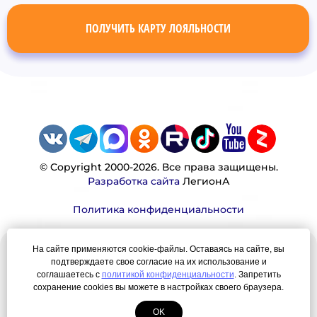
ПОЛУЧИТЬ КАРТУ ЛОЯЛЬНОСТИ
© Copyright 2000-2026. Все права защищены.
Разработка сайта
ЛегионА
Политика конфиденциальности
На сайте применяются cookie-файлы. Оставаясь на сайте, вы
Наша миссия:
подтверждаете свое согласие на их использование и
соглашаетесь с
политикой конфиденциальности
. Запретить
Мы — честно, много, давно продаем вещи,
сохранение cookies вы можете в настройках своего браузера.
которые Вы ищете. Для нас главная ценность —
OK
результат для нашего клиента!