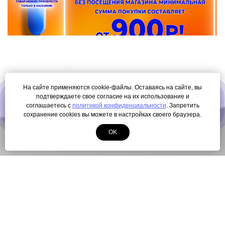
На сайте применяются cookie-файлы. Оставаясь на сайте, вы
подтверждаете свое согласие на их использование и
ПОЛУЧИТЬ КАРТУ ЛОЯЛЬНОСТИ
соглашаетесь с
политикой конфиденциальности
. Запретить
сохранение cookies вы можете в настройках своего браузера.
OK
© Copyright 2000-2026. Все права защищены.
Разработка сайта
ЛегионА