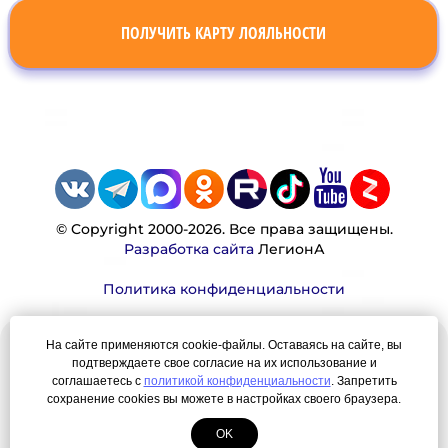
ПОЛУЧИТЬ КАРТУ ЛОЯЛЬНОСТИ
© Copyright 2000-2026. Все права защищены.
Разработка сайта
ЛегионА
Политика конфиденциальности
На сайте применяются cookie-файлы. Оставаясь на сайте, вы
Наша миссия:
подтверждаете свое согласие на их использование и
соглашаетесь с
политикой конфиденциальности
. Запретить
Мы — честно, много, давно продаем вещи,
сохранение cookies вы можете в настройках своего браузера.
которые Вы ищете. Для нас главная ценность —
OK
результат для нашего клиента!