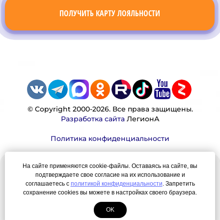
ПОЛУЧИТЬ КАРТУ ЛОЯЛЬНОСТИ
© Copyright 2000-2026. Все права защищены.
Разработка сайта
ЛегионА
Политика конфиденциальности
На сайте применяются cookie-файлы. Оставаясь на сайте, вы
Наша миссия:
подтверждаете свое согласие на их использование и
соглашаетесь с
политикой конфиденциальности
. Запретить
сохранение cookies вы можете в настройках своего браузера.
Мы — честно, много, давно продаем вещи,
которые Вы ищете. Для нас главная ценность —
OK
результат для нашего клиента!