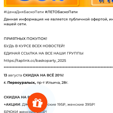
#ЦенаДняБаскоПати
#ЛЕТОБаскоПати
Данная информация не является публичной офертой, ин
нашей сети.
ПРИЯТНЫХ ПОКУПОК!
БУДЬ В КУРСЕ ВСЕХ НОВОСТЕЙ!
ЕДИНАЯ ССЫЛКА НА ВСЕ НАШИ ГРУППЫ
https://taplink.cc/baskoparty_2025
************************************************************************
13
августа
СКИДКА НА ВСЁ 20%!
г. Первоуральск,
пр-т Ильича, 28г.
СКИДКА НА ВСЁ 60%!
+АКЦИИ
: ДЖИНСЫ детские 195₽, женские 395₽!
БРЮКИ женские 350₽!