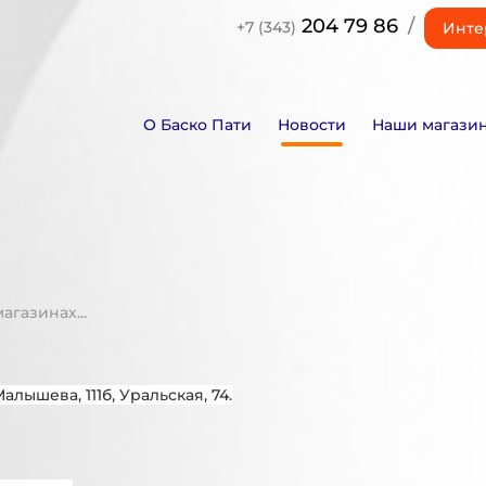
204 79 86
/
+7 (343)
Инте
О Баско Пати
Новости
Наши магази
газинах...
Малышева, 111б, Уральская, 74.