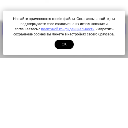
На сайте применяются cookie-файлы. Оставаясь на сайте, вы
подтверждаете свое согласие на их использование и
ПОЛУЧИТЬ КАРТУ ЛОЯЛЬНОСТИ
соглашаетесь с
политикой конфиденциальности
. Запретить
сохранение cookies вы можете в настройках своего браузера.
OK
© Copyright 2000-2026. Все права защищены.
Разработка сайта
ЛегионА
Политика конфиденциальности
Наша миссия: