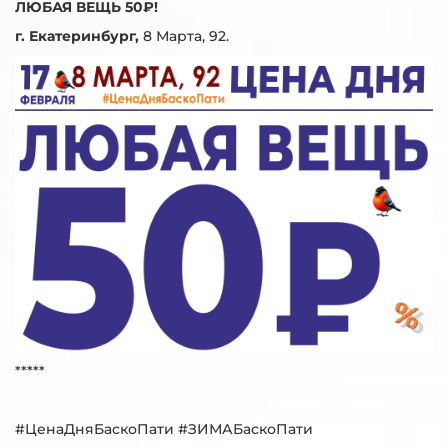
ЛЮБАЯ ВЕЩЬ 50₽!
г. Екатеринбург,
8 Марта, 92.
*****
#ЦенаДняБаскоПати #ЗИМАБаскоПати