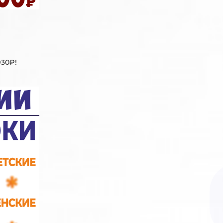
930₽!