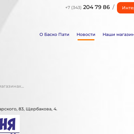
204 79 86
/
+7 (343)
Инте
О Баско Пати
Новости
Наши магази
газинах...
арского, 83, Щербакова, 4.