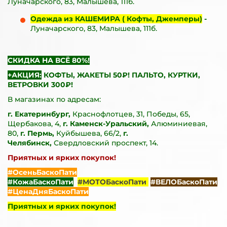
Луначарского, 83, Малышева, 111б.
Одежда из КАШЕМИРА ( Кофты, Джемперы)
-
Луначарского, 83, Малышева, 111б.
СКИДКА НА ВСЁ 80%!
+АКЦИЯ:
КОФТЫ, ЖАКЕТЫ 50₽! ПАЛЬТО, КУРТКИ,
ВЕТРОВКИ 300₽!
В магазинах по адресам:
г. Екатеринбург,
Краснофлотцев, 31, Победы, 65,
Щербакова, 4,
г. Каменск-Уральский,
Алюминиевая,
80,
г. Пермь,
Куйбышева, 66/2,
г.
Челябинск,
Свердловский проспект, 14.
Приятных и ярких покупок!
#ОсеньБаскоПати
#КожаБаскоПати
#МОТОБаскоПати
#ВЕЛОБаскоПати
#ЦенаДняБаскоПати
Приятных и ярких покупок!